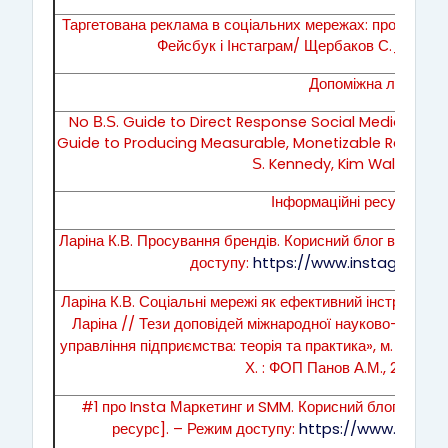
Таргетована реклама в соціальних мережах: просто в яб
Фейсбук і Інстаграм/ Щербаков С._
—
Харк
Допоміжна літератур
No В.Ѕ. Guide to Direct Response Social Media Marke
Guide to Producing Measurable, Monetizable Results w
Ѕ. Kennedy, Kim Walsh-Philli
Інформаційні ресурси в Ін
Ларіна К.В. Просування брендів. Корисний блог в Інстаг
доступу:
https://www.instagram.c
Ларіна К.В. Соціальні мережі як ефективний інструмент
Ларіна // Тези доповідей міжнародної науково-практи
управління підприємства: теорія та практика», м. Харків
Х. : ФОП Панов А.М., 2020. – 
#1 про Insta Маркетинг и SMM. Корисний блог в Інстаг
ресурс]. – Режим доступу:
https://www.insta