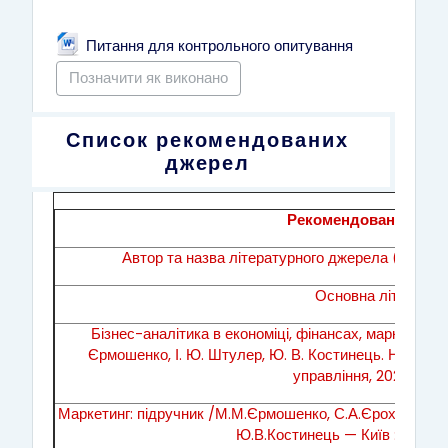
Файл
Питання для контрольного опитування
Позначити як виконано
Список рекомендованих
джерел
Рекомендована літер
Автор та назва літературного джерела (інформ
Основна літератур
Бізнес-аналітика в економіці, фінансах, маркетингу т
Єрмошенко, І. Ю. Штулер, Ю. В. Костинець. Навч.пос
управління, 2020 — 40
Маркетинг: підручник /М.М.Єрмошенко, С.А.Єрохін, Т.В.
Ю.В.Костинець — Київ : HAY, 20