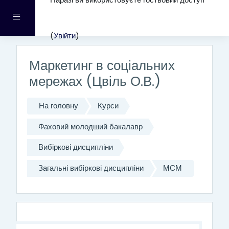
Наразі ви використовуєте гостьовий доступ
Перейти до головного вмісту
Бокова панель
(
Увійти
)
Маркетинг в соціальних
мережах (Цвіль О.В.)
На головну
Курси
Фаховий молодший бакалавр
Вибіркові дисципліни
Загальні вибіркові дисципліни
МСМ
Структура за темами