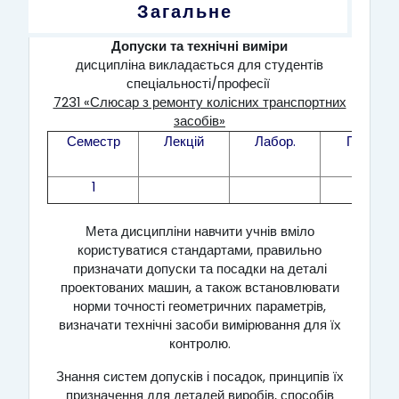
Загальне
Допуски та технічні виміри
дисципліна викладається для студентів
спеціальності/професії
7231 «Слюсар з ремонту колісних транспортних
засобів»
Семестр
Лекцій
Лабор.
Практ.
1
16
Мета дисципліни навчити учнів вміло
користуватися стандартами, правильно
призначати допуски та посадки на деталі
проектованих машин, а також встановлювати
норми точності геометричних параметрів,
визначати технічні засоби вимірювання для їх
контролю.
Знання систем допусків і посадок, принципів їх
призначення для деталей виробів, способів