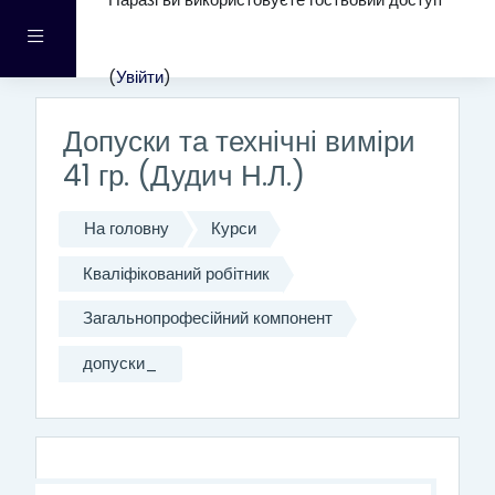
Наразі ви використовуєте гостьовий доступ
Перейти до головного вмісту
Бокова панель
(
Увійти
)
Допуски та технічні виміри
41 гр. (Дудич Н.Л.)
На головну
Курси
Кваліфікований робітник
Загальнопрофесійний компонент
допуски_
Структура за темами