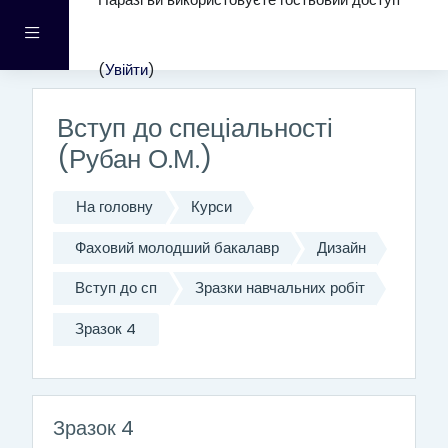
Наразі ви використовуєте гостьовий доступ
Перейти до головного вмісту
Бокова панель
(
Увійти
)
Вступ до спеціальності
(Рубан О.М.)
На головну
Курси
Фаховий молодший бакалавр
Дизайн
Вступ до сп
Зразки навчальних робіт
Зразок 4
Зразок 4