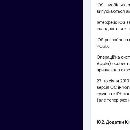
iOS - мобільна 
випускаються а
Інтерфейс iOS з
складаються з по
iOS розроблена н
POSIX.
Операційна сист
Apple) особисто
припускала окре
27-го січня 201
версія ОС iPhon
сумісна з iPhon
(але тепер вже н
18.2. Додатки
iO