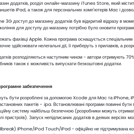
азин додатків, розділ онлайн-магазину iTunes Store, який містит
аншетів iPad, а також для персональних комп'ютерів Mac і дозво
e 3G доступ до магазину додатків був відкритий відразу в моме
коління для доступу до магазину потрібно було оновити програмн
ежать фахівці Apple. Кожна програма оснащується спеціальним
очне здійснювати нелегальні дії, її приберуть з прилавків, а ро
датків розподіляються наступним чином - автори отримують 70%
обників також є можливість випускати безкоштовні додатки.
 програмне забезпечення
жуть бути розроблені за допомогою Xcode для Mac та iPhone, iP
становних пакетів - .ipa. Встановлювані програми повинні бути 
ційну систему найбільш безпечною (розробники можуть отримат
і пристроїв). Запуск непідписаних додатків в деяких версіях мо
lbreak) iPhone/iPod Touch/iPad - офіційно не підтримувана ко