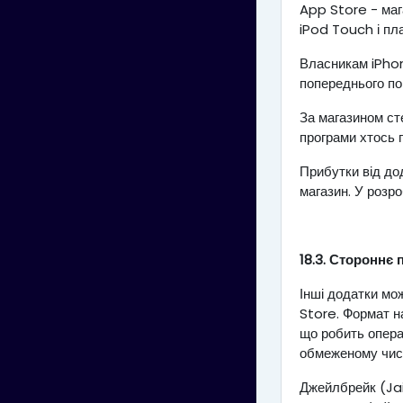
App Store - маг
iPod Touch і пл
Власникам iPhon
попереднього по
За магазином ст
програми хтось п
Прибутки від до
магазин. У розр
18.3. Стороннє
Інші додатки мо
Store. Формат на
що робить опера
обмеженому числ
Джейлбрейк (Jai