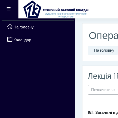
Перейти до головного вм
Бокова панель
На головну
Опера
Календар
На головну
Лекція 
Позначити як 
18.1.
Загальні ві