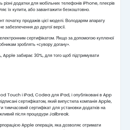
ь різні додатки для мобільних телефонів iPhone, плеєрів
ляє їх купити, або завантажити безкоштовно.
нт початку продажів цієї моделі. Володарям апарату
е забезпечення до другої версії.
 електронним сертифікатом. Якщо за допомогою купленої
зробникам зроблять «сувору догану».
, Apple забирає 30%, для того щоб підтримувати
od Touch і iPad, Codea для iPad, і опубліковані в App
підписані сертифікатом, який випустила компанія Apple,
и тимчасовий сертифікат для установки додатків на
жливий після процедури Jailbreak.
рпорацією Apple операція, яка дозволяє отримати