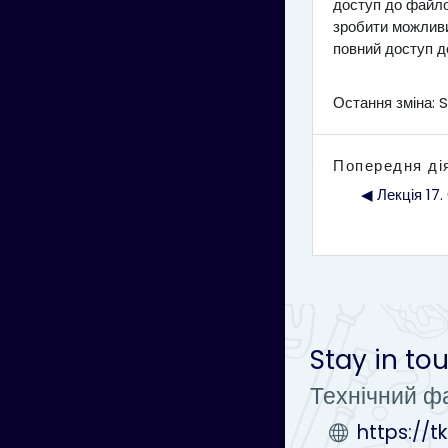
доступ до файло
зробити можливи
повний доступ д
Остання зміна: 
Попередня ді
◀︎ Лекція 17
Stay in to
Технічний ф
https://t