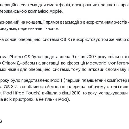
операційна система для смартфонів, електронних планшетів, прогр
мериканською компанією Apple.
аснований на концепції прямої взаємодії з використанням жесті
взунків, перемикачів і кнопок.
а основі операційної системи OS X і використовує той же набір 
ема iPhone OS була представлена ​​9 січня 2007 року спільно з
 Стівом Джобсом на виставці-конференції Macworld Conference 
мої назви для операційної системи, тому початковий слоган звуч
0 року було представлено iPad 1 (перший планшетний комп'ютер в
e OS 3.2, з особливостей мала шпалери на робочому столі і видо
e, iPad і iPod Touch) вийшла в кінці 2010-го року, успадкувавш
а всіх пристроях, а не тільки iPad).
S