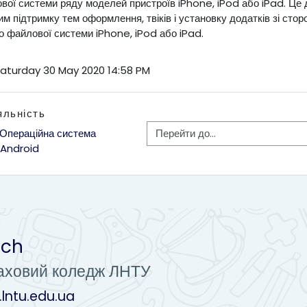
вої системи ряду моделей пристроїв iPhone, iPod або iPad. Це
м підтримку тем оформлення, твіків і установку додатків зі сто
о файлової системи iPhone, iPod або iPad.
Saturday 30 May 2020 14:58 PM
яльність
Перейти до...
. Операційна система 
Android
uch
аховий коледж ЛНТУ
k.lntu.edu.ua