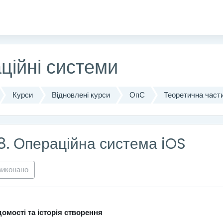
істу
ційні системи
Курси
Відновлені курси
ОпС
Теоретична част
18. Операційна система iOS
виконано
домості та історія створення