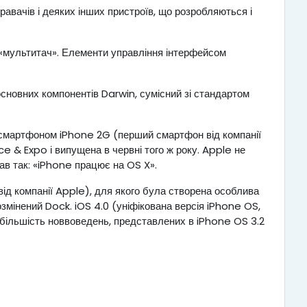
авачів і деяких інших пристроїв, що розробляються і
в «мультитач». Елементи управління інтерфейсом
основних компонентів Darwin, сумісний зі стандартом
і смартфоном iPhone 2G (перший смартфон від компанії
& Expo і випущена в червні того ж року. Apple не
ав так: «iPhone працює на OS X».
ід компанії Apple), для якого була створена особлива
змінений Dock. iOS 4.0 (уніфікована версія iPhone OS,
и більшість новвоведень, представлених в iPhone OS 3.2