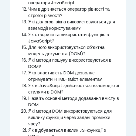
оператори JavaScript.
Чим відрізняється оператор рівності та
строгої рівності?
Які діалогові вікна використовуються для
взаємодії користувачем?
Як створити та використати функцію в
JavaScript?
Для чого використовується об’єктна
модель документа (DOM)?
Які методи пошуку використовуються в
DOM?
Яка властивість DOM дозволяє
отримувати HTML-вміст елемента?
Як в JavaScript здійснюється взаємодію зі
стилями в DOM?
Назвіть основні методи додавання вмісту в
DOM.
Які методи DOM використовуються для
виклику функцій через задані проміжки
часу?
Як відбувається виклик JS-функції з