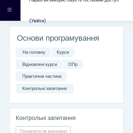
Наразі ви використовуєте гостьовий доступ
Перейти до головного вмісту
Бокова панель
(
Увійти
)
Основи програмування
На головну
Курси
Відновлені курси
ОПр
Практична частина
Контрольні запитання
Контрольні запитання
Позначити як виконано