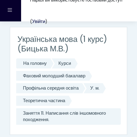
Наразі ви використовуєте гостьовий доступ
Перейти до головного вмісту
Бокова панель
(
Увійти
)
Українська мова (1 курс)
(Бицька М.В.)
На головну
Курси
Фаховий молодший бакалавр
Профільна середня освіта
У. м.
Теоретична частина
Заняття 11. Написання слів іншомовного
походження.