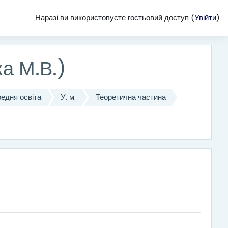
Наразі ви використовуєте гостьовий доступ (
Увійти
)
ка М.В.)
едня освіта
У. м.
Теоретична частина