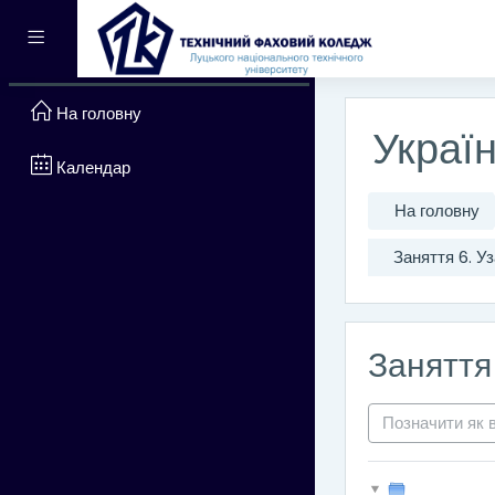
Перейти до головного вм
Бокова панель
На головну
Україн
Календар
На головну
Заняття 6. У
Заняття
Позначити як 