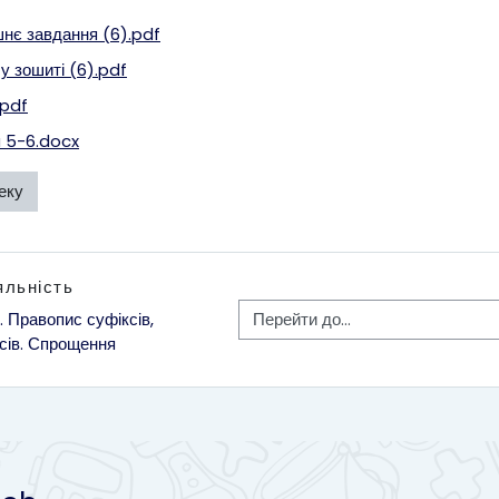
нє завдання (6).pdf
у зошиті (6).pdf
.pdf
я 5-6.docx
еку
яльність
Перейти до...
. Правопис суфіксів, 
сів. Спрощення