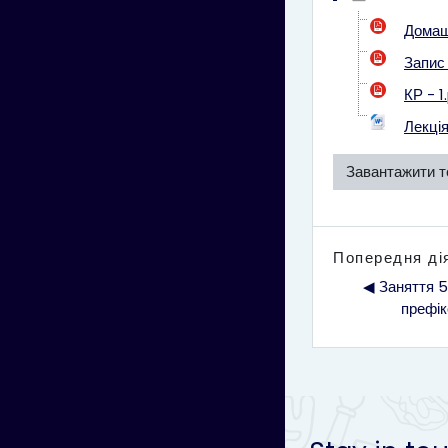
Домаш
Запис 
КР - 1
Лекці
Завантажити т
Попередня ді
◀︎ Заняття 5
префік