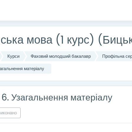
істу
ська мова (1 курс) (Биць
Курси
Фаховий молодший бакалавр
Профільна сер
загальнення матеріалу
 6. Узагальнення матеріалу
виконано