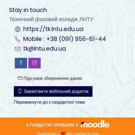
Stay in touch
Технічний фаховий коледж ЛНТУ
https://tk.lntu.edu.ua
Mobile : +38 (091) 956-61-44
tk@lntu.edu.ua
Підсумок збереження даних
Завантажте мобільний додаток
Перемикнути до стандартної теми
З ГОРДІСТЮ ЗРОБИЛИ З
Зроблено з
від
conecti.me