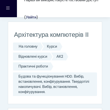
Наразі ви використовуєте гостьовий доступ
Перейти до головного вмісту
Бокова панель
(
Увійти
)
Архітектура компютерів ІІ
На головну
Курси
Відновлені курси
АК2
Практичні роботи
Будова та функціонування HDD. Вибір,
встановлення, конфігурування. Твердотілі
накопичувачі. Вибір, встановлення,
конфігурування.