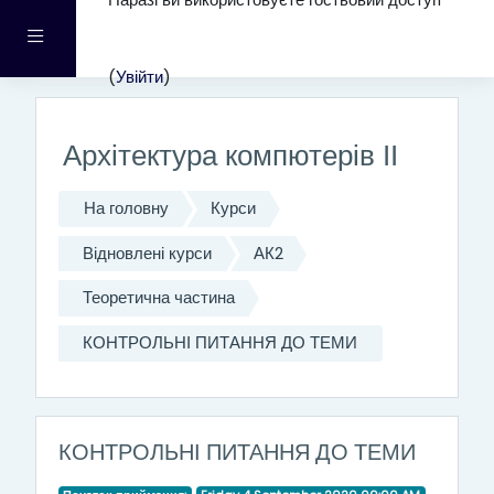
Наразі ви використовуєте гостьовий доступ
Перейти до головного вмісту
Бокова панель
(
Увійти
)
Архітектура компютерів ІІ
На головну
Курси
Відновлені курси
АК2
Теоретична частина
КОНТРОЛЬНІ ПИТАННЯ ДО ТЕМИ
КОНТРОЛЬНІ ПИТАННЯ ДО ТЕМИ