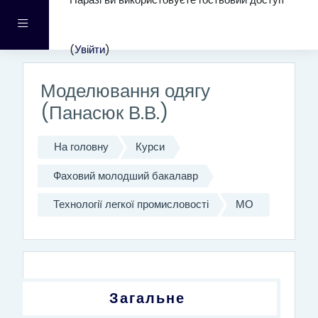
Наразі ви використовуєте гостьовий доступ
Перейти до головного вмісту
Бокова панель
(
Увійти
)
Моделювання одягу
(Панасюк В.В.)
На головну
Курси
Фаховий молодший бакалавр
Технології легкої промисловості
МО
Структура за темами
Загальне