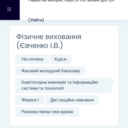
Наразі ви використовуєте гостьовий доступ
Перейти до головного вмісту
Бокова панель
(
Увійти
)
Фізичне виховання
(Євченко І.В.)
На головну
Курси
Фаховий молодший бакалавр
Комп'ютерна інженерія та Інформаційні
системи та технології
Фізвихіст
Дистанційне навчання
Ранкова гімнастика вдома