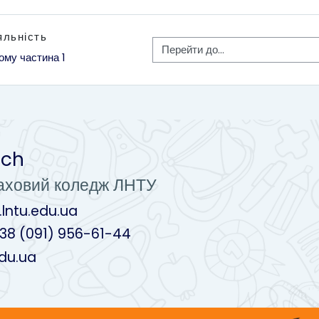
яльність
Перейти до...
ому частина 1
uch
аховий коледж ЛНТУ
k.lntu.edu.ua
+38 (091) 956-61-44
edu.ua