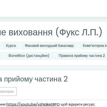
істу
не виховання (Фукс Л.П.)
Курси
Фаховий молодший бакалавр
Комп'ютерна ін
Волейбол (дистанційне)
Правила прийому частина 2
 прийому частина 2
виконано
ання
https://youtu.be/vzhIaketRPQ
щоб відкрити ресурс.