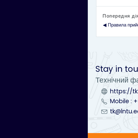
Попередня ді
◀︎ Правила прий
Stay in to
Технічний ф
https://t
Mobile : 
tk@lntu.