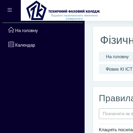
Перейти до головного вм
Бокова панель
На головну
Фізич
Календар
На головну
Фізвих КІ ІСТ
Правила
Позначити як 
Клацніть посил