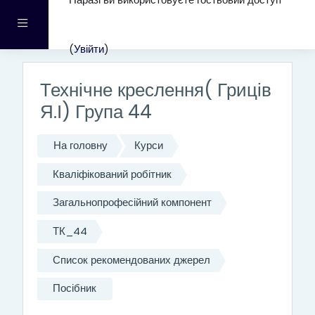
Наразі ви використовуєте гостьовий доступ
Перейти до головного вмісту
Бокова панель
(
Увійти
)
Технічне креслення( Гриців
Я.І) Група 44
На головну
Курси
Кваліфікований робітник
Загальнопрофесійний компонент
ТК_44
Список рекомендованих джерел
Посібник