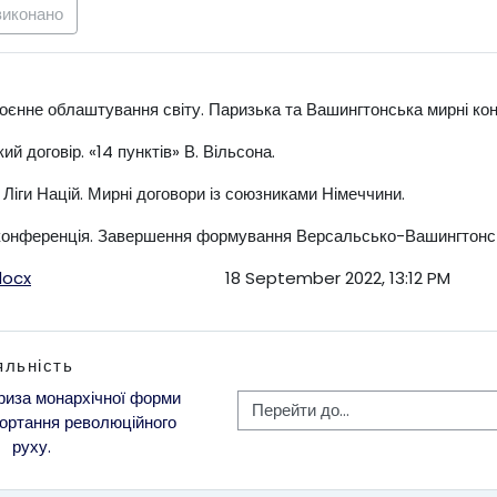
виконано
єнне облаштування світу. Паризька та Вашингтонська мирні кон
й договір. «14 пунктів» В. Вільсона.
Ліги Націй. Мирні договори із союзниками Німеччини.
онференція. Завершення формування Версальсько-Вашингтонської
docx
18 September 2022, 13:12 PM
яльність
риза монархічної форми 
Перейти до...
гортання революційного 
руху.