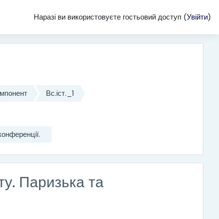
Наразі ви використовуєте гостьовий доступ (
Увійти
)
омпонент
Вс.іст._1
конференції.
у. Паризька та