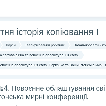
істу
тня історія копіювання 1
Курси
Кваліфікований робітник
Загальноосвітній к
а світова війна та повоєнне облаштування світу.
овоєнне облаштування світу. Паризька та Вашингтонська мирні 
№4. Повоєнне облаштування світ
онська мирні конференції.