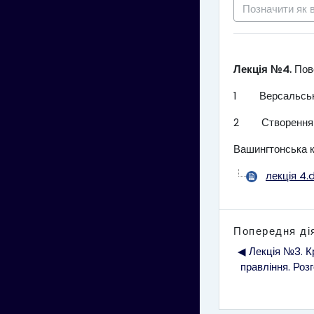
Позначити як 
Лекція №4.
Пово
1
Версальськи
2
Створення 
Вашингтонська к
лекція 4.
Попередня ді
◀︎ Лекція №3. К
правління. Роз