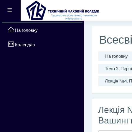
Перейти до головного вм
Бокова панель
На головну
Всесві
Календар
На головну
Тема 2. Перш
Лекція №4. П
Лекція 
Вашингт