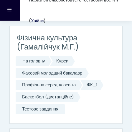
Наразі ви використовуєте гостьовий доступ
Перейти до головного вмісту
Бокова панель
(
Увійти
)
Фізична культура
(Гамалійчук М.Г.)
На головну
Курси
Фаховий молодший бакалавр
Профільна середня освіта
ФК_1
Баскетбол (дистанційне)
Тестове завдання