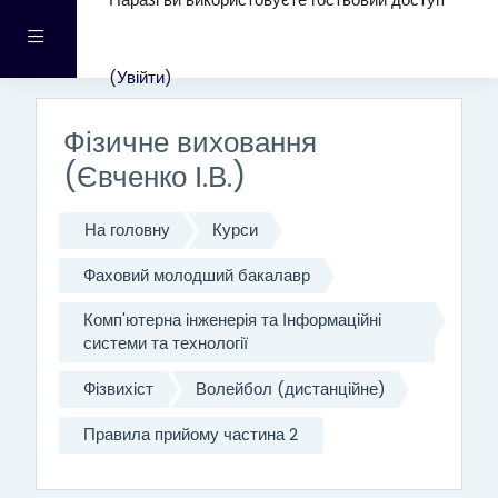
Наразі ви використовуєте гостьовий доступ
Перейти до головного вмісту
Бокова панель
(
Увійти
)
Фізичне виховання
(Євченко І.В.)
На головну
Курси
Фаховий молодший бакалавр
Комп'ютерна інженерія та Інформаційні
системи та технології
Фізвихіст
Волейбол (дистанційне)
Правила прийому частина 2