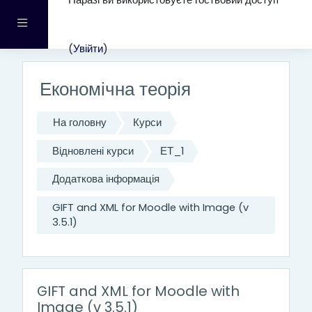
Наразі ви використовуєте гостьовий доступ
Перейти до головного вмісту
Бокова панель
(
Увійти
)
Економічна теорія
На головну
Курси
Відновлені курси
ЕТ_1
Додаткова інформація
GIFT and XML for Moodle with Image (v
3.5.1)
GIFT and XML for Moodle with
Image (v 3.5.1)