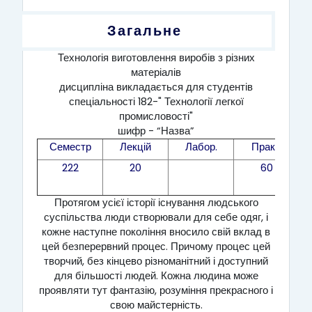
Структура за темами
Загальне
Технологія виготовлення виробів з різних
матеріалів
дисципліна викладається для студентів
спеціальності 182-" Технології легкої
промисловості"
шифр - “Назва”
Семестр
Лекцій
Лабор.
Практ.
222
20
60
Протягом усієї історії існування людського
суспільства люди створювали для себе одяг, і
кожне наступне покоління вносило свій вклад в
цей безперервний процес. Причому процес цей
творчий, без кінцево різноманітний і доступний
для більшості людей. Кожна людина може
проявляти тут фантазію, розуміння прекрасного і
свою майстерність.