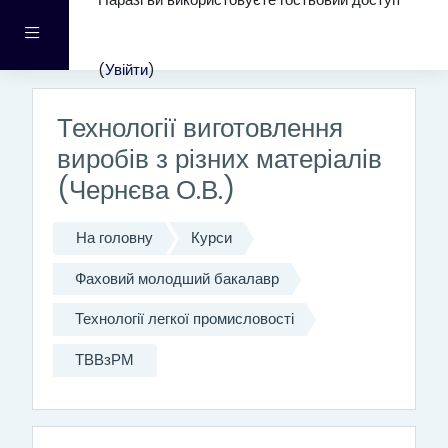
Наразі ви використовуєте гостьовий доступ
Перейти до головного вмісту
Бокова панель
(
Увійти
)
Технології виготовлення
виробів з різних матеріалів
(Чернєва О.В.)
На головну
Курси
Фаховий молодший бакалавр
Технології легкої промисловості
ТВВзРМ