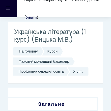
Наразі ви використовуєте гостьовий доступ
Перейти до головного вмісту
Бокова панель
(
Увійти
)
Українська література (1
курс) (Бицька М.В.)
На головну
Курси
Фаховий молодший бакалавр
Профільна середня освіта
У. літ.
Структура за темами
Загальне