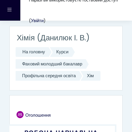
Наразі ви використовуєте гостьовий доступ
Перейти до головного вмісту
Бокова панель
(
Увійти
)
Хімія (Данилюк І. В.)
На головну
Курси
Фаховий молодший бакалавр
Профільна середня освіта
Хім
Структура за темами
Загальне
Форум
Оголошення